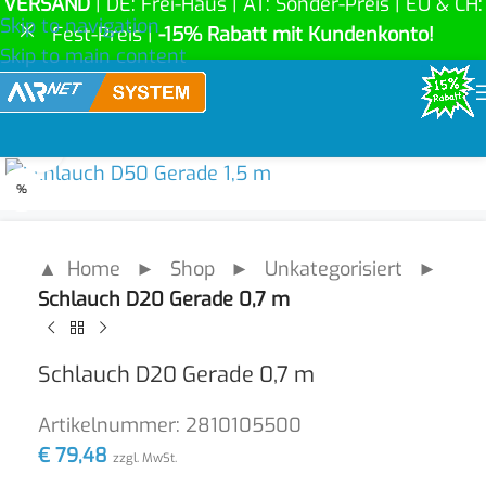
VERSAND
| DE: Frei-Haus | AT: Sonder-Preis | EU & CH:
Skip to navigation
Fest-Preis |
-15% Rabatt mit Kundenkonto!
Skip to main content
Click to enlarge
%
▲ Home
►
Shop
►
Unkategorisiert
►
Schlauch D20 Gerade 0,7 m
Schlauch D20 Gerade 0,7 m
Artikelnummer:
2810105500
€
79,48
zzgl. MwSt.