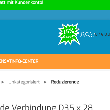
att mit Kundenkonto!
0
/
€
0,
ENSAT
INFO-CENTER
►
Unkategorisiert
►
Reduzierende
8
de Verbindung D35 x 28