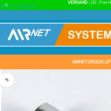
VERSAND
| DE: Frei-
Skip to navigation
Skip to main content
AIRNET-DRUCKLU
%