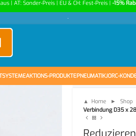
Haus | AT: Sonder-Preis | EU & CH: Fest-Preis |
-15% Rab
-
FTSYSTEME
AKTIONS-PRODUKTE
PNEUMATIK
JORC-KOND
▲ Home
►
Shop
Verbindung D35 x 2
Reduzieren