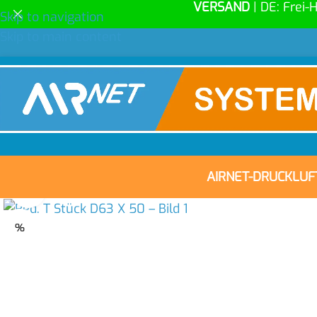
VERSAND
| DE: Frei-
Skip to navigation
Skip to main content
AIRNET-DRUCKLU
Click to enlarge
%