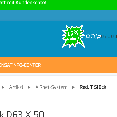
att mit Kundenkonto!
0
/
€
0,
ENSAT
INFO-CENTER
►
Artikel
►
AIRnet-System
►
Red. T Stück
ck D63 X 50