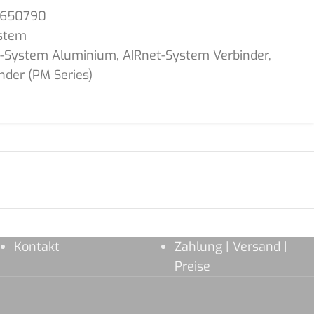
1650790
stem
t-System Aluminium
,
AIRnet-System Verbinder
,
nder (PM Series)
Kontakt
Zahlung | Versand |
Preise