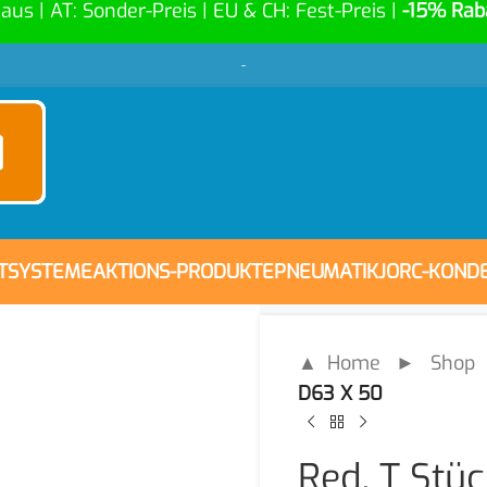
Haus | AT: Sonder-Preis | EU & CH: Fest-Preis |
-15% Rab
-
FTSYSTEME
AKTIONS-PRODUKTE
PNEUMATIK
JORC-KOND
▲ Home
►
Shop
D63 X 50
Red. T Stü