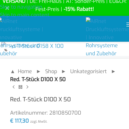
VERSAND
| DE: Frei-Haus | AT: Sonder-Preis | EU&CH:
Skip to navigation
Fest-Preis |
-15% Rabatt!
Skip to main content
Click to enlarge
%
▲ Home
►
Shop
►
Unkategorisiert
►
Red. T-Stück D100 X 50
Red. T-Stück D100 X 50
Artikelnummer:
2810850700
€
117,30
zzgl. MwSt.