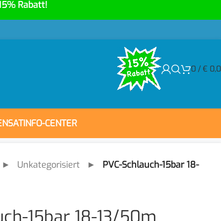
15% Rabatt!
0
/
€
0,
ENSAT
INFO-CENTER
►
Unkategorisiert
►
PVC-Schlauch-15bar 18-
uch-15bar 18-13/50m