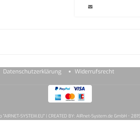
Datenschutzerklärung
Widerrufsrecht
hop "AIRNET-SYSTEM.EU" | CREATED BY: AIRnet-System.de GmbH • 2