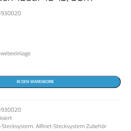
3930020
ewebeeinlage
IN DEN WARENKORB
3930020
siert
t-Stecksystem
,
AIRnet-Stecksystem Zubehör