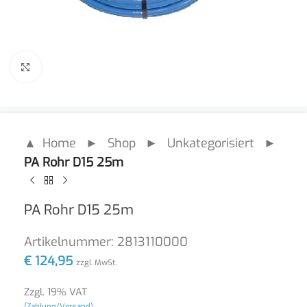
Click to enlarge
▲ Home
►
Shop
►
Unkategorisiert
►
PA Rohr D15 25m
PA Rohr D15 25m
Artikelnummer:
2813110000
€
124,95
zzgl. MwSt.
Zzgl. 19% VAT
(Zahlung/Versand)