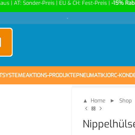
Haus | AT: Sonder-Preis | EU & CH: Fest-Preis |
-15% Rab
-
FTSYSTEME
AKTIONS-PRODUKTE
PNEUMATIK
JORC-KOND
▲ Home
►
Shop
Nippelhülse