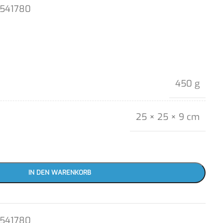
1541780
450 g
25 × 25 × 9 cm
IN DEN WARENKORB
1541780