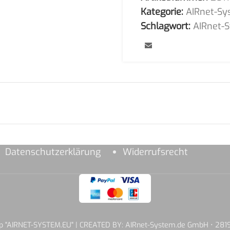
Kategorie:
AIRnet-Sy
Schlagwort:
AIRnet-
Datenschutzerklärung
Widerrufsrecht
hop "AIRNET-SYSTEM.EU" | CREATED BY: AIRnet-System.de GmbH • 2