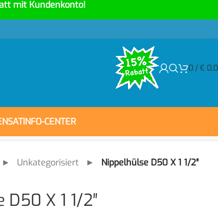
att mit Kundenkonto!
0
/
€
0,
ENSAT
INFO-CENTER
►
Unkategorisiert
►
Nippelhülse D50 X 1 1/2″
 D50 X 1 1/2″