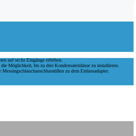
nen auf sechs Eingänge erhöhen.
ie Möglichkeit, bis zu drei Kondensateinlässe zu installieren.
die Messingschlauchanschlusstüllen zu dem Einlassadapter.