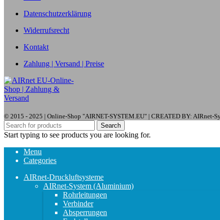
Datenschutzerklärung
Widerrufsrecht
Kontakt
Zahlung | Versand | Preise
© 2015 - 2025 | Online-Shop "AIRNET-SYSTEM.EU" | CREATED BY: AIRnet-
Search
Start typing to see products you are looking for.
Menu
Categories
AIRnet-Druckluftsysteme
AIRnet-System (Aluminium)
Rohrleitungen
Verbinder
Absperrungen