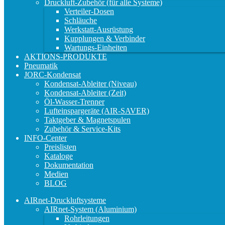
Druckluft-Zubehör (für alle Systeme)
Verteiler-Dosen
Schläuche
Werkstatt-Ausrüstung
Kupplungen & Verbinder
Wartungs-Einheiten
AKTIONS-PRODUKTE
Pneumatik
JORC-Kondensat
Kondensat-Ableiter (Niveau)
Kondensat-Ableiter (Zeit)
Öl-Wasser-Trenner
Lufteinspargeräte (AIR-SAVER)
Taktgeber & Magnetspulen
Zubehör & Service-Kits
INFO-Center
Preislisten
Kataloge
Dokumentation
Medien
BLOG
AIRnet-Druckluftsysteme
AIRnet-System (Aluminium)
Rohrleitungen