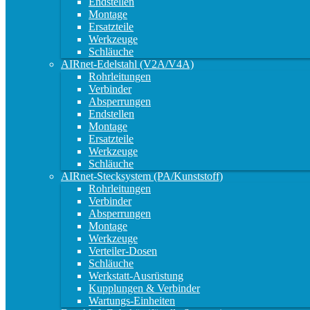
Endstellen
Montage
Ersatzteile
Werkzeuge
Schläuche
AIRnet-Edelstahl (V2A/V4A)
Rohrleitungen
Verbinder
Absperrungen
Endstellen
Montage
Ersatzteile
Werkzeuge
Schläuche
AIRnet-Stecksystem (PA/Kunststoff)
Rohrleitungen
Verbinder
Absperrungen
Montage
Werkzeuge
Verteiler-Dosen
Schläuche
Werkstatt-Ausrüstung
Kupplungen & Verbinder
Wartungs-Einheiten