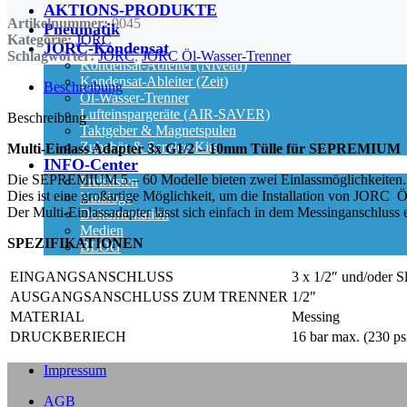
AKTIONS-PRODUKTE
Artikelnummer:
9045
Pneumatik
Kategorie:
JORC
JORC-Kondensat
Schlagwörter:
JORC
,
JORC Öl-Wasser-Trenner
Kondensat-Ableiter (Niveau)
Kondensat-Ableiter (Zeit)
Beschreibung
Öl-Wasser-Trenner
Lufteinspargeräte (AIR-SAVER)
Beschreibung
Taktgeber & Magnetspulen
Zubehör & Service-Kits
Multi-Einlass Adapter 3x G1/2 – 10mm Tülle für SEPREMIUM
INFO-Center
Die SEPREMIUM 5 – 60 Modelle bieten zwei Einlassmöglichkeiten. D
Preislisten
Dies ist eine großartige Möglichkeit, um die Installation von JORC Öl
Kataloge
Der Multi-Einlassadapter lässt sich einfach in dem Messinganschluss e
Dokumentation
Medien
SPEZIFIKATIONEN
BLOG
EINGANGSANSCHLUSS
3 x 1/2″ und/oder S
AUSGANGSANSCHLUSS ZUM TRENNER
1/2″
MATERIAL
Messing
DRUCKBERIECH
16 bar max. (230 ps
Impressum
AGB