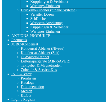
Kupplungen & Verbinder
Wartungs-Einheiten
Druckluft-Zubehör (für alle Systeme)
Verteiler-Dosen
Schläuche
Werkstatt-Ausrüstung
Kupplungen & Verbinder
Wartungs-Einheiten
AKTIONS-PRODUKTE
Pneumatik
JORC-Kondensat
Kondensat-Ableiter (Niveau)
Kondensat-Ableiter (Zeit)
Öl-Wasser-Trenner
Lufteinspargeräte (AIR-SAVER)
Taktgeber & Magnetspulen
Zubehör & Service-Kits
INFO-Center
Preislisten
Kataloge
Dokumentation
Medien
BLOG
Login / Register