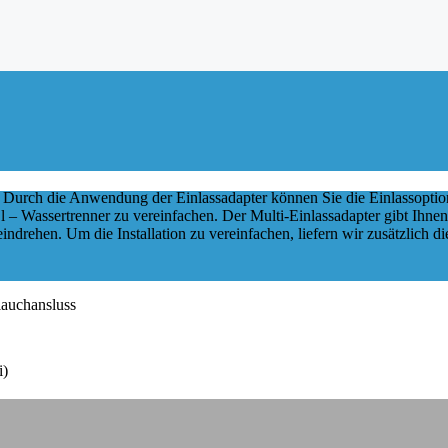
urch die Anwendung der Einlassadapter können Sie die Einlassoptio
 – Wassertrenner zu vereinfachen. Der Multi-Einlassadapter gibt Ihnen d
indrehen. Um die Installation zu vereinfachen, liefern wir zusätzlich 
lauchansluss
i)