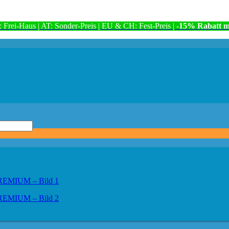
: Frei-Haus | AT: Sonder-Preis | EU & CH: Fest-Preis |
-15% Rabatt m