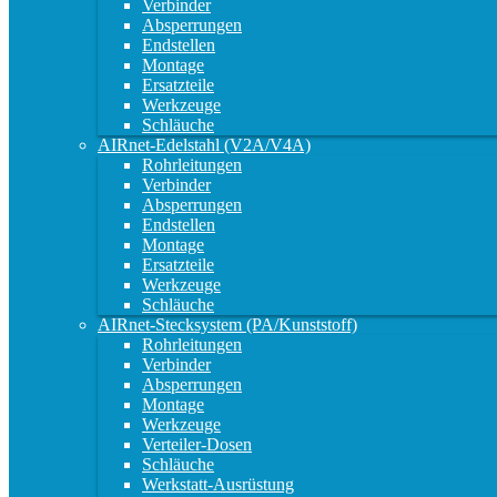
Verbinder
Absperrungen
Endstellen
Montage
Ersatzteile
Werkzeuge
Schläuche
AIRnet-Edelstahl (V2A/V4A)
Rohrleitungen
Verbinder
Absperrungen
Endstellen
Montage
Ersatzteile
Werkzeuge
Schläuche
AIRnet-Stecksystem (PA/Kunststoff)
Rohrleitungen
Verbinder
Absperrungen
Montage
Werkzeuge
Verteiler-Dosen
Schläuche
Werkstatt-Ausrüstung