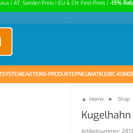
Haus | AT: Sonder-Preis | EU & CH: Fest-Preis |
-15% Rab
-
FTSYSTEME
AKTIONS-PRODUKTE
PNEUMATIK
JORC-KOND
▲ Home
►
Shop
Kugelhahn
Artikelnummer:
281