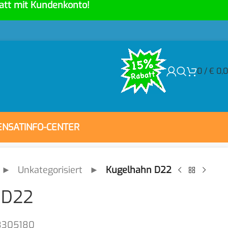
att mit Kundenkonto!
0
/
€
0,
ENSAT
INFO-CENTER
►
Unkategorisiert
►
Kugelhahn D22
 D22
3305180