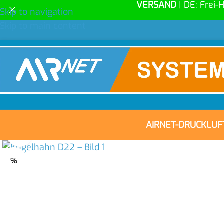
VERSAND
| DE: Frei-
Skip to navigation
Skip to main content
AIRNET-DRUCKLU
Click to enlarge
%