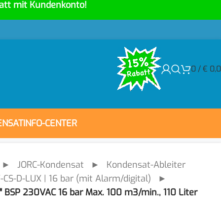
att mit Kundenkonto!
0
/
€
0,
ENSAT
INFO-CENTER
►
JORC-Kondensat
►
Kondensat-Ableiter
CS-D-LUX | 16 bar (mit Alarm/digital)
►
 BSP 230VAC 16 bar Max. 100 m3/min., 110 Liter