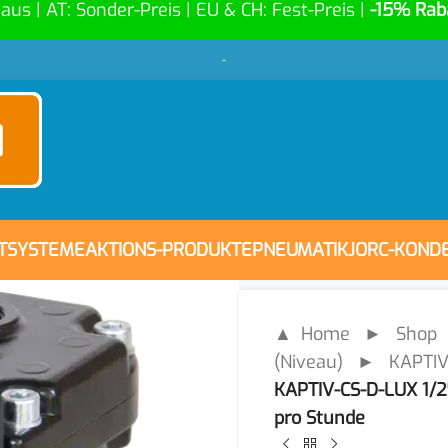
Haus | AT: Sonder-Preis | EU & CH: Fest-Preis |
-15% Rab
-
FTSYSTEME
AKTIONS-PRODUKTE
PNEUMATIK
JORC-KOND
▲ Home
►
Shop
(Niveau)
►
KAPTIV-
KAPTIV-CS-D-LUX 1/2″
pro Stunde