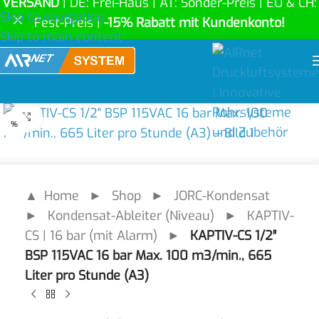
VERSAND
| DE: Frei-Haus | AT: Sonder-Preis | EU & CH:
Skip to navigation
Fest-Preis |
-15% Rabatt mit Kundenkonto!
Skip to main content
Click to enlarge
%
▲ Home
►
Shop
►
JORC-Kondensat
►
Kondensat-Ableiter (Niveau)
►
KAPTIV-
CS | 16 bar (mit Alarm)
►
KAPTIV-CS 1/2″
BSP 115VAC 16 bar Max. 100 m3/min., 665
Liter pro Stunde (A3)