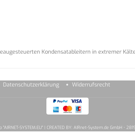
iveaugesteuerten Kondensatableitern in extremer Kälte
Datenschutzerklärung
Widerrufsrecht
hop "AIRNET-SYSTEM.EU" | CREATED BY: AIRnet-System.de GmbH • 2