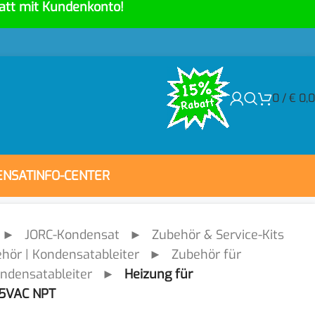
att mit Kundenkonto!
0
/
€
0,
ENSAT
INFO-CENTER
►
JORC-Kondensat
►
Zubehör & Service-Kits
hör | Kondensatableiter
►
Zubehör für
ndensatableiter
►
Heizung für
15VAC NPT