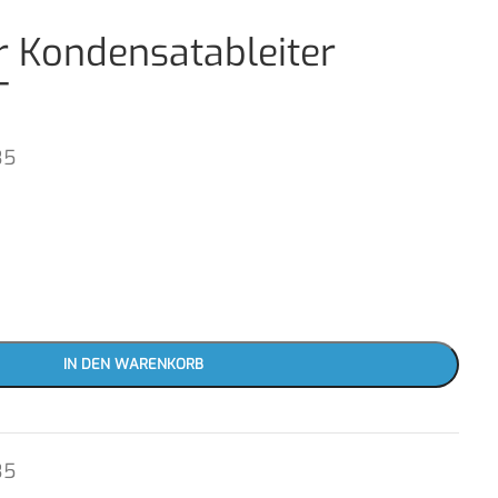
r Kondensatableiter
T
35
IN DEN WARENKORB
35