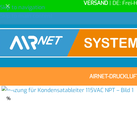
VERSAND
| DE: Frei-
Skip to navigation
Skip to main content
AIRNET-DRUCKLU
Click to enlarge
%