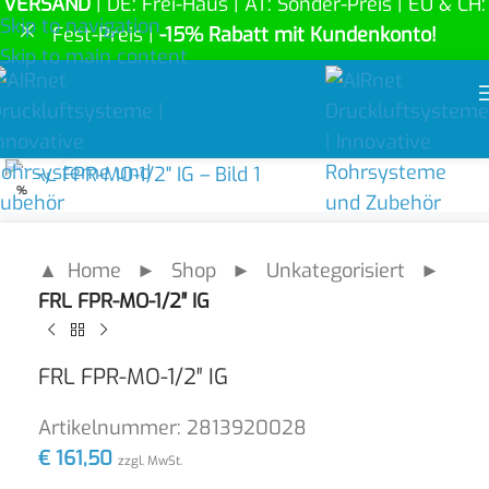
VERSAND
| DE: Frei-Haus | AT: Sonder-Preis | EU & CH:
Skip to navigation
Fest-Preis |
-15% Rabatt mit Kundenkonto!
Skip to main content
Click to enlarge
%
▲ Home
►
Shop
►
Unkategorisiert
►
FRL FPR-MO-1/2″ IG
FRL FPR-MO-1/2″ IG
Artikelnummer:
2813920028
€
161,50
zzgl. MwSt.