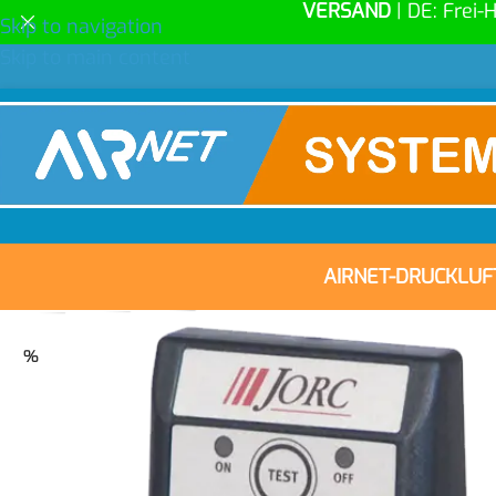
VERSAND
| DE: Frei-
Skip to navigation
Skip to main content
AIRNET-DRUCKLU
%