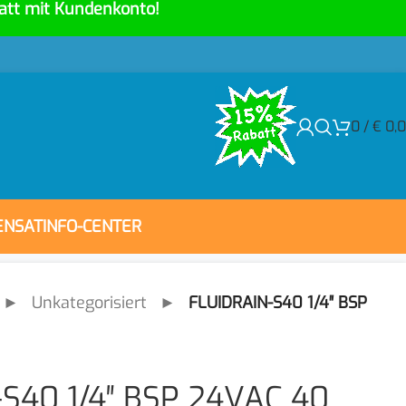
att mit Kundenkonto!
0
/
€
0,
ENSAT
INFO-CENTER
►
Unkategorisiert
►
FLUIDRAIN-S40 1/4″ BSP
S40 1/4″ BSP 24VAC 40