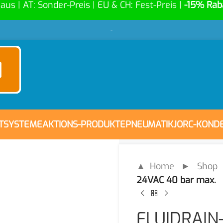
Haus | AT: Sonder-Preis | EU & CH: Fest-Preis |
-15% Rab
-
FTSYSTEME
AKTIONS-PRODUKTE
PNEUMATIK
JORC-KOND
▲ Home
►
Shop
24VAC 40 bar max.
FLUIDRAIN-