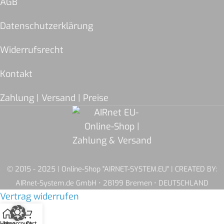
AGB
Datenschutzerklärung
Widerrufsrecht
Kontakt
Zahlung | Versand | Preise
© 2015 - 2025 | Online-Shop "AIRNET-SYSTEM.EU" | CREATED BY:
AIRnet-System.de GmbH • 28199 Bremen • DEUTSCHLAND
Vertrag widerrufen
Home
My account
Cart