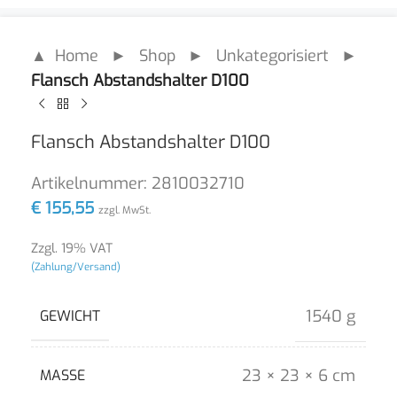
▲ Home
►
Shop
►
Unkategorisiert
►
Flansch Abstandshalter D100
Flansch Abstandshalter D100
Artikelnummer:
2810032710
€
155,55
zzgl. MwSt.
Zzgl. 19% VAT
(Zahlung/Versand)
1540 g
GEWICHT
23 × 23 × 6 cm
MASSE