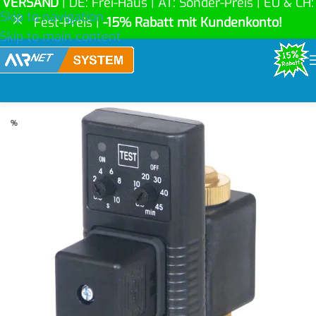
VERSAND
| DE: Frei-Haus | AT: Sonder-Preis | EU & CH:
Skip to navigation
Fest-Preis |
-15% Rabatt mit Kundenkonto!
Skip to main content
%