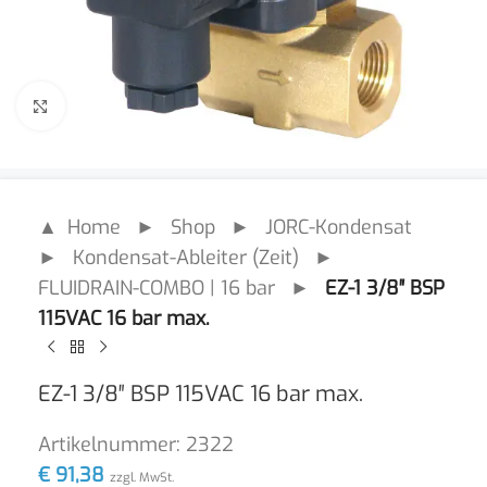
Click to enlarge
▲ Home
►
Shop
►
JORC-Kondensat
►
Kondensat-Ableiter (Zeit)
►
FLUIDRAIN-COMBO | 16 bar
►
EZ-1 3/8″ BSP
115VAC 16 bar max.
EZ-1 3/8″ BSP 115VAC 16 bar max.
Artikelnummer:
2322
€
91,38
zzgl. MwSt.