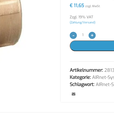
€
11,65
zzgl. MwSt.
Zzgl. 19% VAT
(Zahlung/Versand)
-
+
Artikelnummer:
281
Kategorie:
AIRnet-Sy
Schlagwort:
AIRnet-