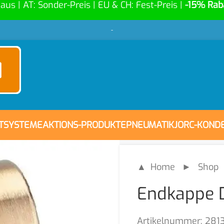
Haus | AT: Sonder-Preis | EU & CH: Fest-Preis |
-15% Rab
-
FTSYSTEME
AKTIONS-PRODUKTE
PNEUMATIK
JORC-KOND
▲ Home
►
Shop
Endkappe 
Artikelnummer:
281