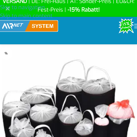
VERSAND
| DE: Frei-Haus | AT: Sonder-Preis | EU&CH:
Skip to navigation
Fest-Preis |
-15% Rabatt!
Skip to main content
%