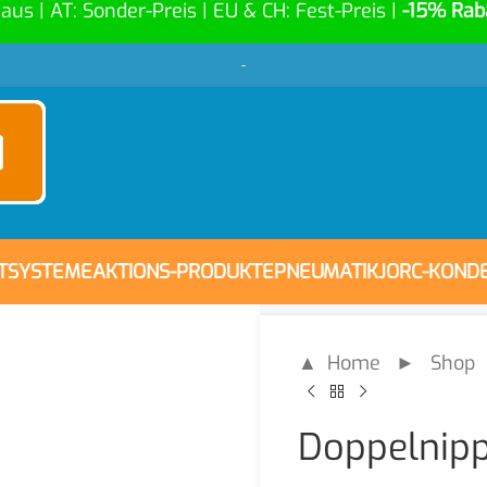
Haus | AT: Sonder-Preis | EU & CH: Fest-Preis |
-15% Rab
-
FTSYSTEME
AKTIONS-PRODUKTE
PNEUMATIK
JORC-KOND
▲ Home
►
Shop
Doppelnippe