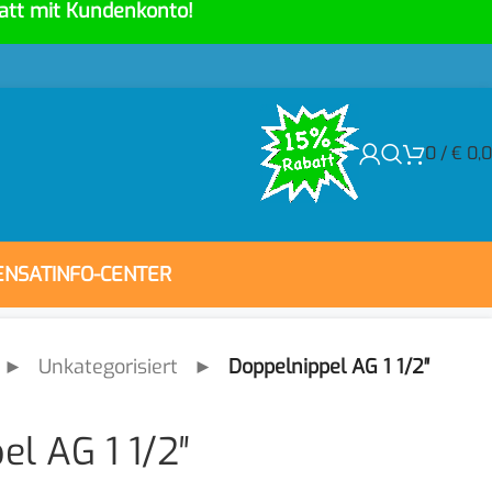
att mit Kundenkonto!
0
/
€
0,
ENSAT
INFO-CENTER
►
Unkategorisiert
►
Doppelnippel AG 1 1/2″
l AG 1 1/2″