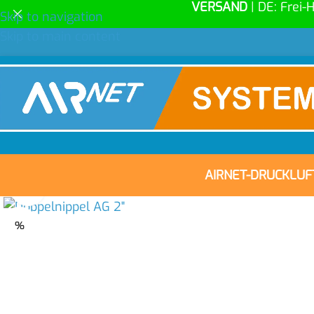
VERSAND
| DE: Frei-
Skip to navigation
Skip to main content
AIRNET-DRUCKLU
Click to enlarge
%