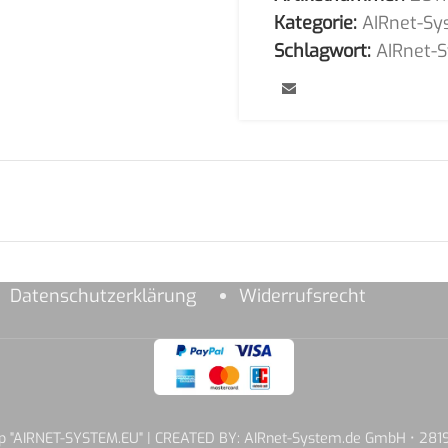
Kategorie:
AIRnet-Sy
Schlagwort:
AIRnet-
Datenschutzerklärung
Widerrufsrecht
hop "AIRNET-SYSTEM.EU" | CREATED BY: AIRnet-System.de GmbH • 2