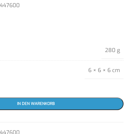
1447600
280 g
6 × 6 × 6 cm
IN DEN WARENKORB
1447600