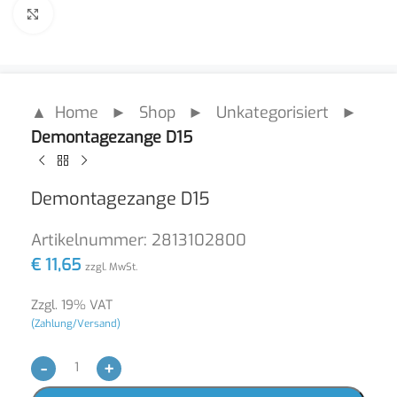
Click to enlarge
▲ Home
►
Shop
►
Unkategorisiert
►
Demontagezange D15
Demontagezange D15
Artikelnummer:
2813102800
€
11,65
zzgl. MwSt.
Zzgl. 19% VAT
(Zahlung/Versand)
-
+