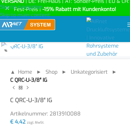
VERSAND
| DE: Frei-Haus | AT: Sonder-Preis | EU & CH:
Skip to navigation
Fest-Preis |
-15% Rabatt mit Kundenkonto!
Skip to main content
Click to enlarge
%
▲ Home
►
Shop
►
Unkategorisiert
►
C QRC-U-3/8″ IG
C QRC-U-3/8″ IG
Artikelnummer:
2813910088
€
4,42
zzgl. MwSt.