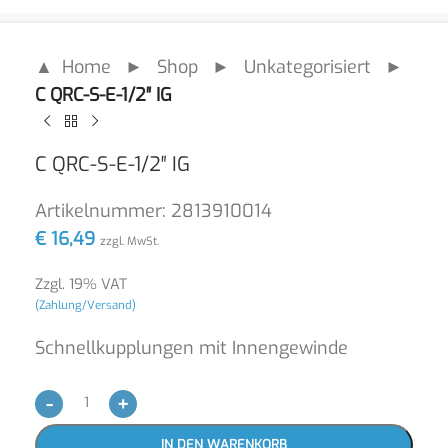
▲ Home
►
Shop
►
Unkategorisiert
►
C QRC-S-E-1/2″ IG
C QRC-S-E-1/2″ IG
Artikelnummer:
2813910014
€
16,49
zzgl. MwSt.
Zzgl. 19% VAT
(Zahlung/Versand)
Schnellkupplungen mit Innengewinde
-
+
IN DEN WARENKORB