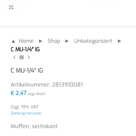
Click to enlarge
▲ Home
►
Shop
►
Unkategorisiert
►
C MU-1/4″ IG
C MU-1/4″ IG
Artikelnummer:
2813910081
€
2,47
zzgl. MwSt.
Zzgl. 19% VAT
(Zahlung/Versand)
Muffen, sechskant