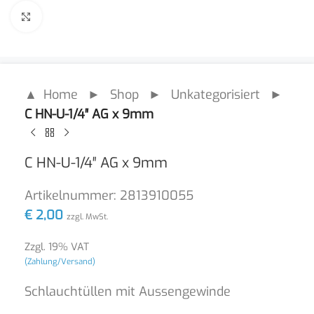
Click to enlarge
▲ Home
►
Shop
►
Unkategorisiert
►
C HN-U-1/4″ AG x 9mm
C HN-U-1/4″ AG x 9mm
Artikelnummer:
2813910055
€
2,00
zzgl. MwSt.
Zzgl. 19% VAT
(Zahlung/Versand)
Schlauchtüllen mit Aussengewinde