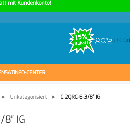
att mit Kundenkonto!
0
/
€
0,
ENSAT
INFO-CENTER
►
Unkategorisiert
►
C 2QRC-E-3/8″ IG
/8″ IG