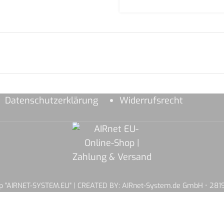
Datenschutzerklärung
Widerrufsrecht
hop "AIRNET-SYSTEM.EU" | CREATED BY: AIRnet-System.de GmbH • 2