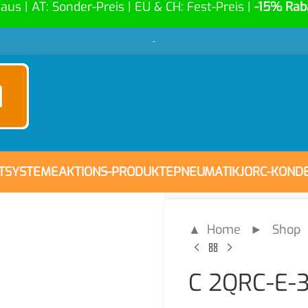
Haus | AT: Sonder-Preis | EU & CH: Fest-Preis |
-15% Rab
-
FTSYSTEME
AKTIONS-PRODUKTE
PNEUMATIK
JORC-KOND
▲ Home
►
Shop
C 2QRC-E-3