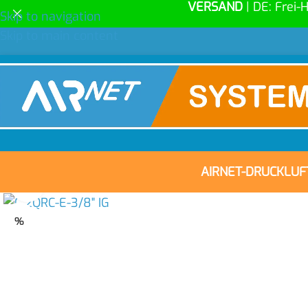
VERSAND
| DE: Frei-
Skip to navigation
Skip to main content
AIRNET-DRUCKLU
Click to enlarge
%