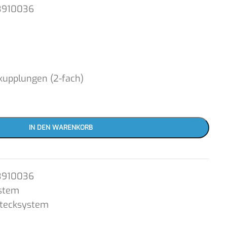
3910036
lkupplungen (2-fach)
IN DEN WARENKORB
3910036
stem
Stecksystem