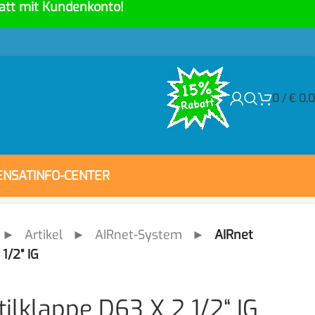
att mit Kundenkonto!
0
/
€
0,
ENSAT
INFO-CENTER
►
Artikel
►
AIRnet-System
►
AIRnet
1/2“ IG
ilklappe D63 X 2 1/2“ IG