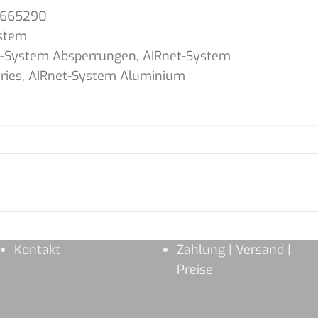
1665290
stem
t-System Absperrungen
,
AIRnet-System
ries
,
AIRnet-System Aluminium
Kontakt
Zahlung | Versand |
Preise