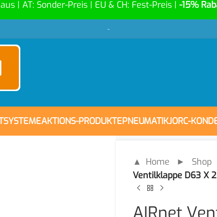
Haus | AT: Sonder-Preis | EU & CH: Fest-Preis |
-15% Rab
-
FTSYSTEME
AKTIONS-PRODUKTE
PNEUMATIK
JORC-KOND
▲ Home
►
Shop
Ventilklappe D63 X 2 
AIRnet Vent