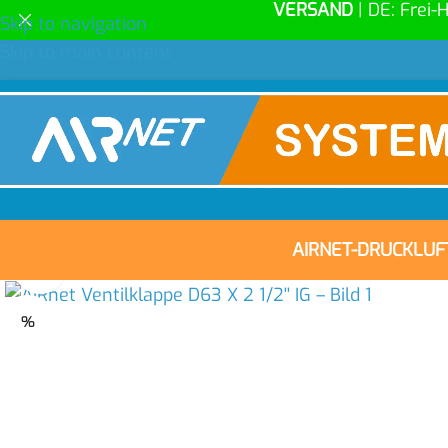
VERSAND
| DE: Frei-
Skip to navigation
Skip to main content
AIRNET-DRUCKLU
Click to enlarge
%