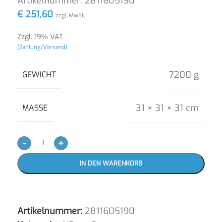
Artikelnummer:
2811605190
€
251,60
zzgl. MwSt.
Zzgl. 19% VAT
(Zahlung/Versand)
7200 g
GEWICHT
31 × 31 × 31 cm
MASSE
-
+
IN DEN WARENKORB
Artikelnummer:
2811605190