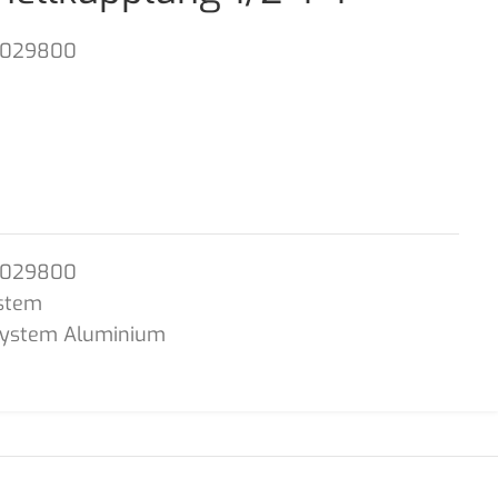
1029800
1029800
stem
System Aluminium