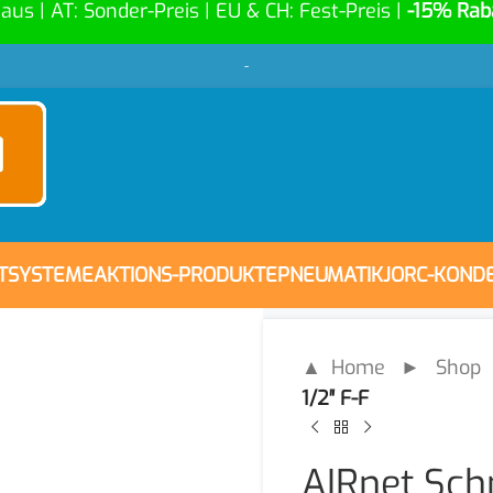
Haus | AT: Sonder-Preis | EU & CH: Fest-Preis |
-15% Rab
-
FTSYSTEME
AKTIONS-PRODUKTE
PNEUMATIK
JORC-KOND
▲ Home
►
Shop
1/2″ F-F
AIRnet Sch