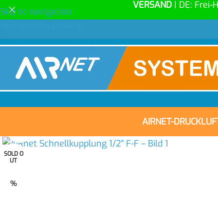
VERSAND
| DE: Frei-
Skip to navigation
Skip to main content
AIRNET-DRUCKLU
Click to enlarge
SOLD O
UT
%