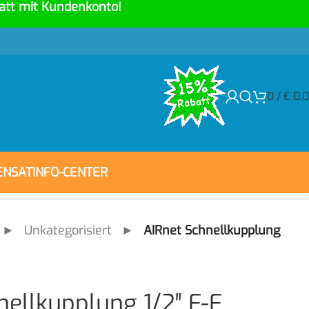
att mit Kundenkonto!
0
/
€
0,
ENSAT
INFO-CENTER
►
Unkategorisiert
►
AIRnet Schnellkupplung
nellkupplung 1/2″ F-F