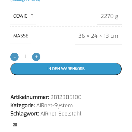
2270 g
GEWICHT
36 × 24 × 13 cm
MASSE
-
+
IN DEN WARENKORB
Artikelnummer:
2812305100
Kategorie:
AIRnet-System
Schlagwort:
AIRnet-Edelstahl