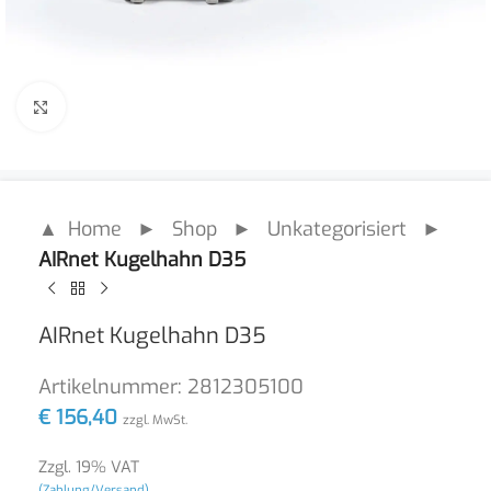
Click to enlarge
▲ Home
►
Shop
►
Unkategorisiert
►
AIRnet Kugelhahn D35
AIRnet Kugelhahn D35
Artikelnummer:
2812305100
€
156,40
zzgl. MwSt.
Zzgl. 19% VAT
(Zahlung/Versand)