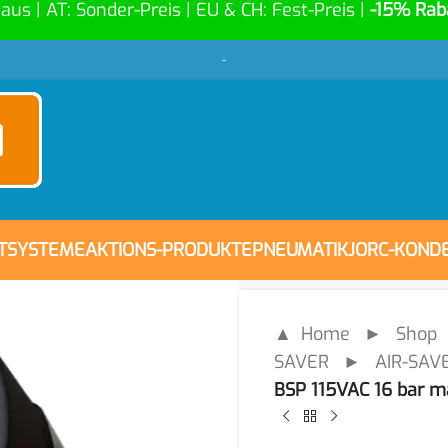
Haus | AT: Sonder-Preis | EU & CH: Fest-Preis |
-15% Rab
-
FTSYSTEME
AKTIONS-PRODUKTE
PNEUMATIK
JORC-KOND
▲ Home
►
Shop
SAVER
►
AIR-SAVE
BSP 115VAC 16 bar m