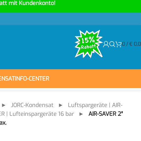
att mit Kundenkonto!
0
/
€
0,
ENSAT
INFO-CENTER
►
JORC-Kondensat
►
Luftspargeräte | AIR-
R | Lufteinspargeräte 16 bar
►
AIR-SAVER 2″
ax.