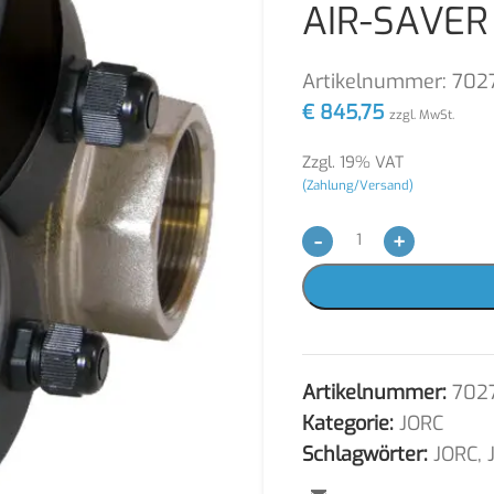
AIR-SAVER 
Artikelnummer:
702
€
845,75
zzgl. MwSt.
Zzgl. 19% VAT
(Zahlung/Versand)
-
+
Artikelnummer:
702
Kategorie:
JORC
Schlagwörter:
JORC
,