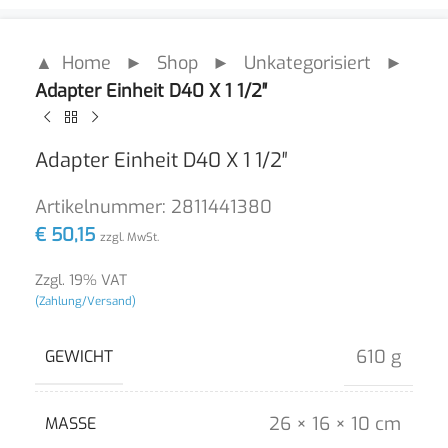
▲ Home
►
Shop
►
Unkategorisiert
►
Adapter Einheit D40 X 1 1/2″
Adapter Einheit D40 X 1 1/2″
Artikelnummer:
2811441380
€
50,15
zzgl. MwSt.
Zzgl. 19% VAT
(Zahlung/Versand)
610 g
GEWICHT
26 × 16 × 10 cm
MASSE