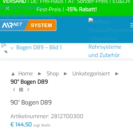
VERSAND
| DE: Frei-Haus | AT: Sonder-Preis | EU&CH:
Skip to navigation
Fest-Preis |
-15% Rabatt!
Skip to main content
Click to enlarge
%
▲ Home
►
Shop
►
Unkategorisiert
►
90° Bogen D89
90° Bogen D89
Artikelnummer:
2812700300
€
144,50
zzgl. MwSt.