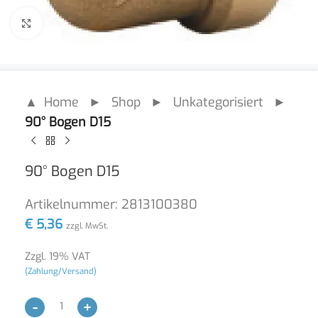
Click to enlarge
▲ Home
►
Shop
►
Unkategorisiert
►
90° Bogen D15
90° Bogen D15
Artikelnummer:
2813100380
€
5,36
zzgl. MwSt.
Zzgl. 19% VAT
(Zahlung/Versand)
-
+