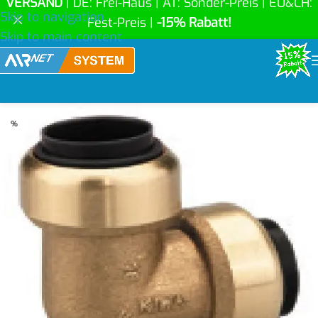
VERSAND
| DE: Frei-Haus | AT: Sonder-Preis | EU&CH:
Skip to navigation
Fest-Preis |
-15% Rabatt!
Skip to main content
%