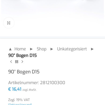
Click to enlarge
▲ Home
►
Shop
►
Unkategorisiert
►
90° Bogen D15
90° Bogen D15
Artikelnummer:
2812100300
€
16,41
zzgl. MwSt.
Zzgl. 19% VAT
(Zahlung/Versand)