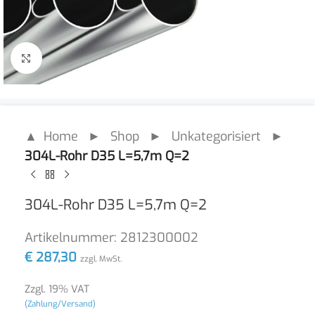
Click to enlarge
▲ Home
►
Shop
►
Unkategorisiert
►
304L-Rohr D35 L=5,7m Q=2
304L-Rohr D35 L=5,7m Q=2
Artikelnummer:
2812300002
€
287,30
zzgl. MwSt.
Zzgl. 19% VAT
(Zahlung/Versand)