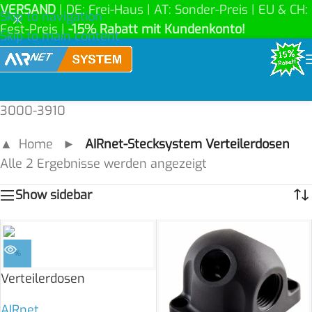
VERSAND
| DE: Frei-Haus | AT: Sonder-Preis | EU & CH:
Skip to navigation
Fest-Preis |
-15% Rabatt mit Kundenkonto!
Skip to main content
3000-3910
▲ Home
►
AIRnet-Stecksystem Verteilerdosen
Alle 2 Ergebnisse werden angezeigt
Show sidebar
%
Verteilerdosen
AIRnet