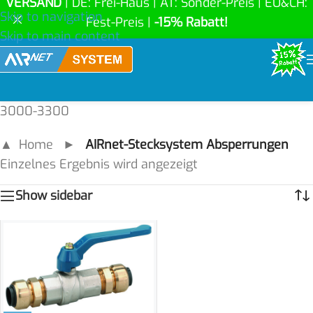
VERSAND
| DE: Frei-Haus | AT: Sonder-Preis | EU&CH:
Skip to navigation
Fest-Preis |
-15% Rabatt!
Skip to main content
3000-3300
▲ Home
►
AIRnet-Stecksystem Absperrungen
Einzelnes Ergebnis wird angezeigt
Show sidebar