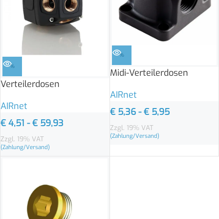
%
%
Midi-Verteilerdosen
Verteilerdosen
AIRnet
AIRnet
€
5,36
-
€
5,95
€
4,51
-
€
59,93
Zzgl. 19% VAT
(Zahlung/Versand)
Zzgl. 19% VAT
(Zahlung/Versand)