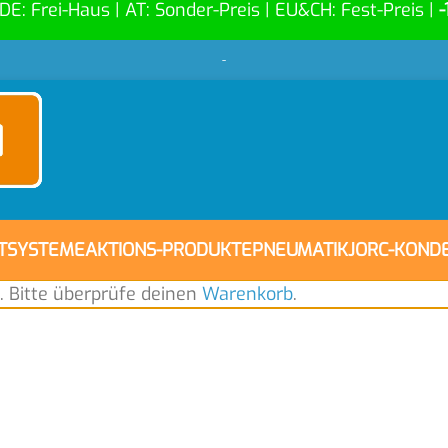
 DE: Frei-Haus | AT: Sonder-Preis | EU&CH: Fest-Preis |
-
-
FTSYSTEME
AKTIONS-PRODUKTE
PNEUMATIK
JORC-KOND
. Bitte überprüfe deinen
Warenkorb
.