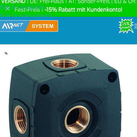
VERSAND
| DE: Frei-Haus | AT: Sonder-Preis | EU & CH:
Skip to navigation
Fest-Preis |
-15% Rabatt mit Kundenkonto!
Skip to main content
%