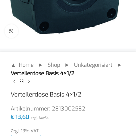
Click to enlarge
▲ Home
►
Shop
►
Unkategorisiert
►
Verteilerdose Basis 4×1/2
Verteilerdose Basis 4×1/2
Artikelnummer:
2813002582
€
13,60
zzgl. MwSt.
Zzgl. 19% VAT